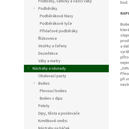
Podložky, vaničky a vážící vaky
bod.
Podběráky
RAP
Podběrákové hlavy
Podběrákové tyče
Boil
kter
Přívlačové podběráky
stej
Řízkovnice
prod
Vezírky a čeřeny
a da
vyrá
Dezinfekce
přír
Váhy a metry
neje
„natu
Nástrahy a návnady
Přes
Obalovací pasty
při 
Boilies
nast
Plovoucí boilies
Boilies v dipu
Pelety
Dipy, těsta a posilovače
Krmítkové směsi
Nástrahy na háček