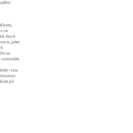
nadění.
řízení,
es se
obě. Nová
voce, jater
ch
íře na
i rozeznáte
ůměr i tvar.
 přesnost
iček při