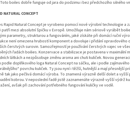
 Toto boiles dobře funguje od jara do podzimu i bez předchozího silného v
ID NATURAL CONCEPT
ies Rapid Natural Concept je vyrobeno pomocí nové výrobní technologie a za
é patří mezi absolutní špičku v Evropě. Umožňuje nám sériově vyrábět boili
nými parametry, strukturou a fungováním, jaké získáte při domácí ruční výr
ukce není omezena hrubostí komponent a dovoluje i přidání opravdového o
lších čerstvých surovin. Samozřejmostí je používání čerstvých vajec ve vše
běných řadách boilies. Konzervace a stabilizace je postavena v maximální m
odních látkách a nezpůsobuje změnu aroma ani chuti kuliček. Novou generac
n podle doplňkového loga Natural Concept na sáčku, ale i podle zajímavého
rálnějšího“ povrchu kuliček. Ty jsou nyní i těžší, hutnější a mají přesnější pr
ně tak jako pečlivá domácí výroba. To znamená výrazně delší dolet a vyšší
vnadění kobrou. V neposlední řadě jistě zaznamenáte výrazně vyšší výdrž kul
ražení, avšak při zachování potřebného fungování kuličky ve vodě.