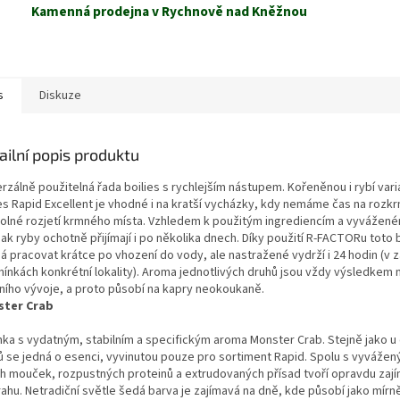
Kamenná prodejna v Rychnově nad Kněžnou
s
Diskuze
ailní popis produktu
rzálně použitelná řada boilies s rychlejším nástupem. Kořeněnou i rybí vari
ies Rapid Excellent je vhodné i na kratší vycházky, kdy nemáme čas na rozkr
olné rozjetí krmného místa. Vzhledem k použitým ingrediencím a vyvážené
šak ryby ochotně přijímají i po několika dnech. Díky použití R-FACTORu toto 
á pracovat krátce po vhození do vody, ale nastražené vydrží i 24 hodin (v z
ínkách konkrétní lokality). Aroma jednotlivých druhů jsou vždy výsledkem
tního vývoje, a proto působí na kapry neokoukaně.
ter Crab
nka s vydatným, stabilním a specifickým aroma Monster Crab. Stejně jako u 
ů se jedná o esenci, vyvinutou pouze pro sortiment Rapid. Spolu s vyváže
ch mouček, rozpustných proteinů a extrudovaných přísad tvoří opravdu zaj
ahu. Netradiční světle šedá barva je zajímavá na dně, kde působí jako mírn