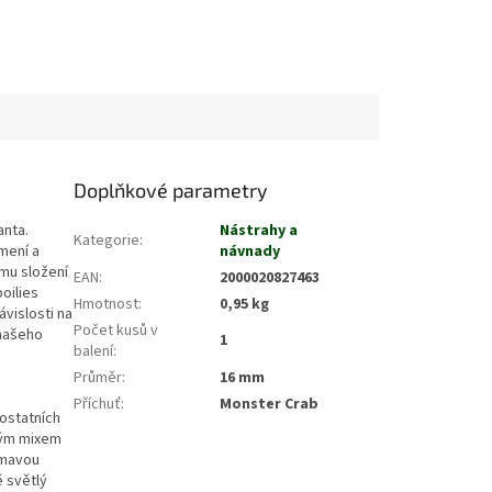
Doplňkové parametry
anta.
Nástrahy a
Kategorie
:
mení a
návnady
mu složení
EAN
:
2000020827463
boilies
Hmotnost
:
0,95 kg
ávislosti na
Počet kusů v
 našeho
1
balení
:
Průměr
:
16 mm
Příchuť
:
Monster Crab
ostatních
ným mixem
ímavou
ě světlý