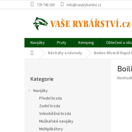
Přejít
739 740 169
info@vaserybarstvi.cz
na
obsah
Navijáky
Pruty
Kemping
Oblečení a ob
Domů
Nástrahy a návnady
Boilies Mivardi Rapid
P
Boil
o
Přeskočit
s
Průměr
Neohod
Kategorie
kategorie
t
hodnoce
r
produkt
Navijáky
a
je
Přední brzda
0,0
n
z
Zadní brzda
n
5
í
Volnoběžná brzda
hvězdič
p
Muškařské navijáky
a
Multiplikátory