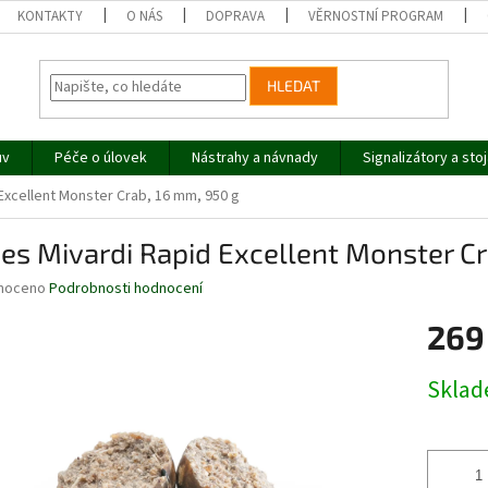
KONTAKTY
O NÁS
DOPRAVA
VĚRNOSTNÍ PROGRAM
HLEDAT
uv
Péče o úlovek
Nástrahy a návnady
Signalizátory a sto
 Excellent Monster Crab, 16 mm, 950 g
ies Mivardi Rapid Excellent Monster C
né
noceno
Podrobnosti hodnocení
ní
269
u
Měrná
Skla
cena:
ek.