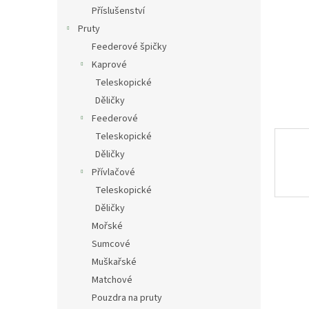
n
Příslušenství
e
Pruty
l
Feederové špičky
Kaprové
Teleskopické
Děličky
Feederové
Teleskopické
Děličky
Přívlačové
Teleskopické
Děličky
Mořské
Sumcové
Muškařské
Matchové
Pouzdra na pruty