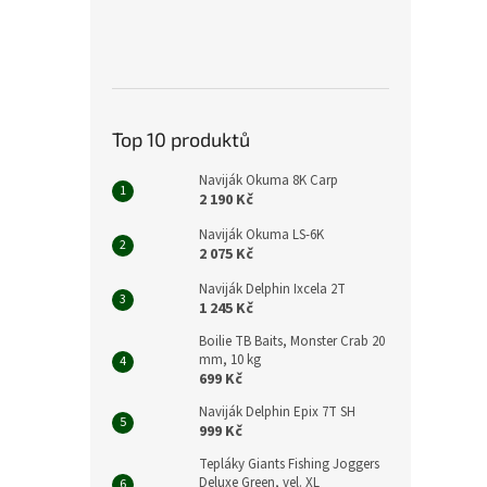
Top 10 produktů
Naviják Okuma 8K Carp
2 190 Kč
Naviják Okuma LS-6K
2 075 Kč
Naviják Delphin Ixcela 2T
1 245 Kč
Boilie TB Baits, Monster Crab 20
mm, 10 kg
699 Kč
Naviják Delphin Epix 7T SH
999 Kč
Tepláky Giants Fishing Joggers
Deluxe Green, vel. XL