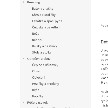
Kemping
Batohy a tašky
Křesla a stoličky
Lehátka a spací pytle
Popi
Čelovky a osvětlení
Nože
Nádobí
Det
Bivaky a deštníky
Unive
Stoly a stolky
Boil
Oblečení a obuv
pozv
jej v
Čepice a kšiltovky
začín
Obuv
podm
Oblečení
vlas
Mons
Prsačky a broďáky
Brýle
Novi
druh
Doplňky
rybí
Péče o úlovek
nástr