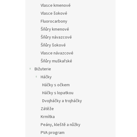
Vlasce kmenové
Vlasce šokové
Fluorocarbony
Šňůry kmenové
Šňůry návazcové
Šňůry šokové
Vlasce návazcové
Šňůry muškařské
Bižuterie
Háčky
Háčky s očkem
Háčky s lopatkou
Dvojháčky a trojháčky
Zátěže
Krmítka
Peány, kleště a nůžky
PVA program